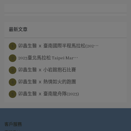
最新文章
1
卯鑫生醫 ｘ 臺南國際半程馬拉松(202⋯
2
2023臺北馬拉松 Taipei Mar⋯
3
卯鑫生醫 ｘ 小岩館抱石比賽
4
卯鑫生醫 ｘ 熱情如火的跑團
5
卯鑫生醫 ｘ 臺南龍舟隊(2023)
客戶服務